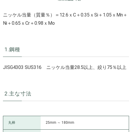
ニッケル当量（質量％）＝12.6ｘC＋0.35ｘSi＋1.05ｘMn＋
Ni＋0.65ｘCr＋0.98ｘMo
1.鋼種
JISG4303 SUS316 ニッケル当量28.5以上、絞り75％以上
2.主な寸法
丸棒
25mm ～ 180mm