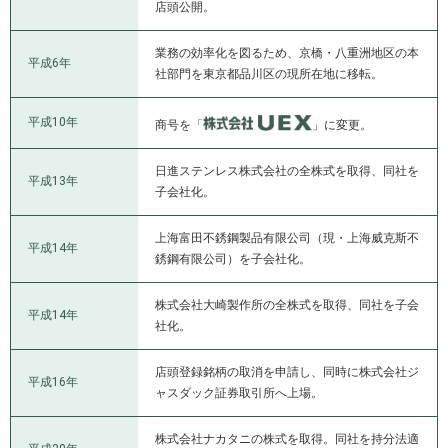
店頭公開。
業務の効率化を図るため、京橋・八重洲地区の本
平成6年
社部門を東京都品川区の現所在地に移転。
平成10年
商号を「
」に変更。
日進ステンレス株式会社の全株式を取得、同社を
平成13年
子会社化。
上海富田不銹鋼製品有限公司（現・上海威克斯不
平成14年
銹鋼有限公司）を子会社化。
株式会社大崎製作所の全株式を取得、同社を子会
平成14年
社化。
店頭登録銘柄の取消を申請し、同時に株式会社ジ
平成16年
ャスダック証券取引所へ上場。
株式会社ナカタニの株式を取得。同社を持分法適