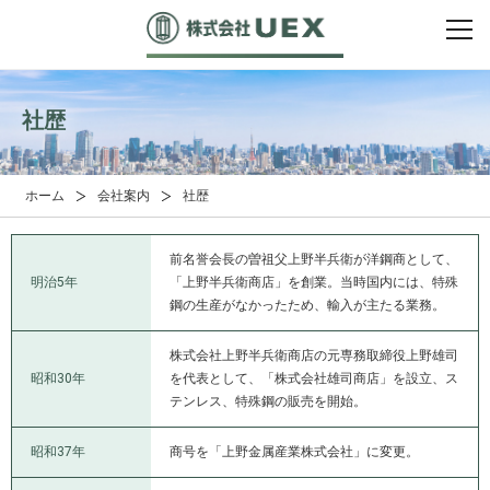
社歴
ホーム
会社案内
社歴
前名誉会長の曽祖父上野半兵衛が洋鋼商として、
明治5年
「上野半兵衛商店」を創業。当時国内には、特殊
鋼の生産がなかったため、輸入が主たる業務。
株式会社上野半兵衛商店の元専務取締役上野雄司
昭和30年
を代表として、「株式会社雄司商店」を設立、ス
テンレス、特殊鋼の販売を開始。
昭和37年
商号を「上野金属産業株式会社」に変更。