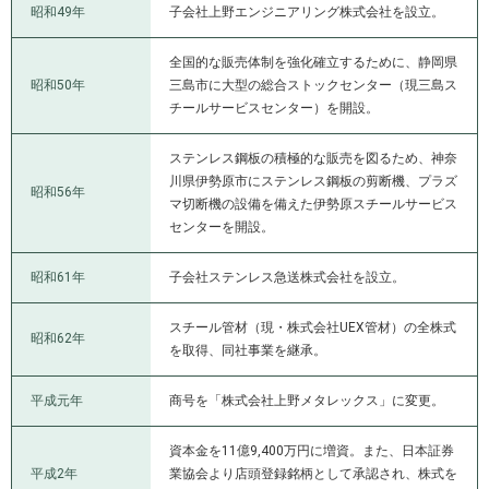
昭和49年
子会社上野エンジニアリング株式会社を設立。
全国的な販売体制を強化確立するために、静岡県
昭和50年
三島市に大型の総合ストックセンター（現三島ス
チールサービスセンター）を開設。
ステンレス鋼板の積極的な販売を図るため、神奈
川県伊勢原市にステンレス鋼板の剪断機、プラズ
昭和56年
マ切断機の設備を備えた伊勢原スチールサービス
センターを開設。
昭和61年
子会社ステンレス急送株式会社を設立。
スチール管材（現・株式会社UEX管材）の全株式
昭和62年
を取得、同社事業を継承。
平成元年
商号を「株式会社上野メタレックス」に変更。
資本金を11億9,400万円に増資。また、日本証券
平成2年
業協会より店頭登録銘柄として承認され、株式を